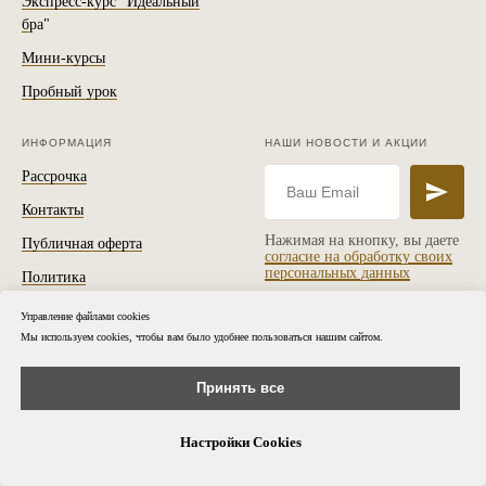
Экспресс-курс
"Идеальный
б
ра"
Мини-курсы
Пробный урок
ИНФОРМАЦИЯ
НАШИ НОВОСТИ И АКЦИИ
Рассрочка
Контакты
Нажимая на кнопку, вы даете
Публичная оферта
согласие на обработку своих
персональных данных
Политика
конфиденциальности
Управление файлами cookies
Согласие на обработку
Мы используем cookies, чтобы вам было удобнее пользоваться нашим сайтом.
персональных данных
Принять все
Настройки Cookies
Наша почта:
ИП Садыкова Ю. Ш.
hello@juliastefanello.com
ИНН 301807738491