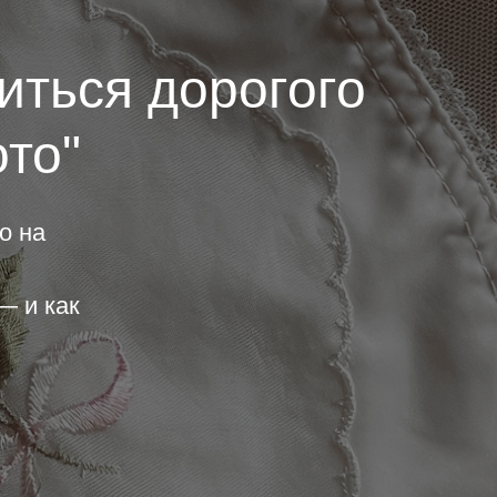
иться дорогого
ото"
о на
— и как