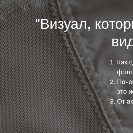
"Визуал, кото
вид
Как 
фото
Поче
это 
От а