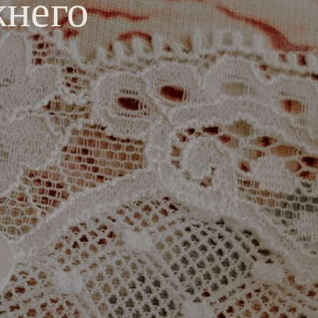
жнего