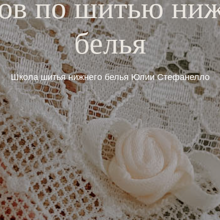
ов по шитью ни
белья
Школа шитья нижнего белья Юлии Стефанелло