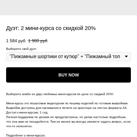
Дуэт: 2 мини-курса со скидкой 20%
1 584
руб
1 980
руб
Выберите свой дуэт:
BUY NOW
Выберите комбо из двух любимых мини-курсов по цене со скидкой 20%!
Мини-курсы это пошаговые видеоуроки по пошиву изделий по готовым выкройкам.
Выкройки доступны для скачивания и печати на принтере на листах формата А4.
Доступ к мини-курсам: 1 год.
Личная поддержка по урокам не предусмотрена, но уроки настолько подробные,
что она вам не понадобится. Тем не менее вы всегда сможете задать вопрос, если
что-то непонятно.
Подробнее о мини-курсах: