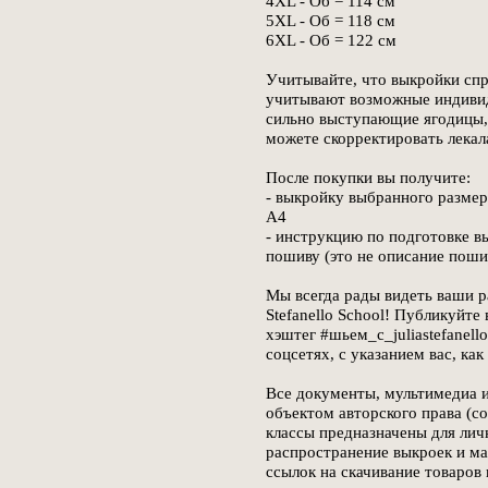
4XL - Об = 114 см
5XL - Об = 118 см
6XL - Об = 122 см
Учитывайте, что выкройки спр
учитывают возможные индивид
сильно выступающие ягодицы, 
можете скорректировать лекал
После покупки вы получите:
- выкройку выбранного размер
А4
- инструкцию по подготовке в
пошиву (это не описание поши
Мы всегда рады видеть ваши р
Stefanello School! Публикуйте
хэштег #шьем_с_juliastefanell
соцсетях, с указанием вас, как
Все документы, мультимедиа и
объектом авторского права (со
классы предназначены для лич
распространение выкроек и м
ссылок на скачивание товаров 