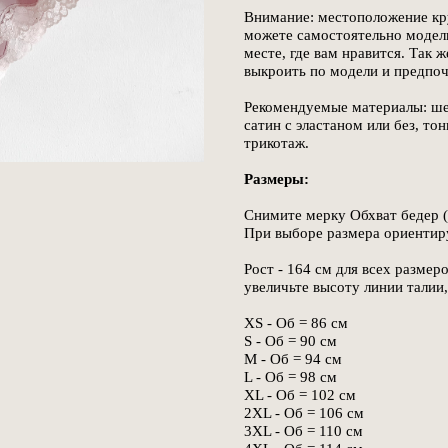
Внимание: местоположение кру
можете самостоятельно модели
месте, где вам нравится. Так ж
выкроить по модели и предпо
Рекомендуемые материалы: шел
сатин с эластаном или без, то
трикотаж.
Размеры:
Снимите мерку Обхват бедер (
При выборе размера ориентиру
Рост - 164 см для всех размеро
увеличьте высоту линии талии
XS - Об = 86 см
S - Об = 90 см
M - Об = 94 см
L - Об = 98 см
XL - Об = 102 см
2XL - Об = 106 см
3XL - Об = 110 см