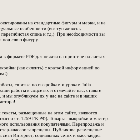
оектированы на стандартные фигуры и мерки, и не
уальные особенности (выступ живота,
перегибистая спина и тд.). При необходимости вы
а под свою фигуру.
а в формате PDF для печати на принтере на листах
ыкройки (как склеить) с краткой информацией по
ва!)
аботы, сшитые по выкройкам и урокам Julia
 ваши работы в соцсетях и отмечайте нас, ставьте
o, и мы опубликуем их у нас на сайте и в наших
 автора!
 тексты, размещенные на этом сайте, являются
гласно ст. 1259 ГК РФ). Товары - выкройки и мастер-
ного использования покупателями. Перепродажа и
астер-классов запрещены. Публичное размещение
в сети Интернет, социальных сетях и масс-медиа