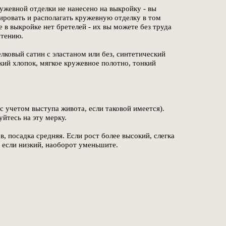
жевной отделки не нанесено на выкройку - вы
ровать и располагать кружевную отделку в том
е в выкройке нет бретелей - их вы можете без труда
чтению.
ковый сатин с эластаном или без, синтетический
нкий хлопок, мягкое кружевное полотно, тонкий
с учетом выступа живота, если таковой имеется).
йтесь на эту мерку.
в, посадка средняя. Если рост более высокий, слегка
, если низкий, наоборот уменьшите.